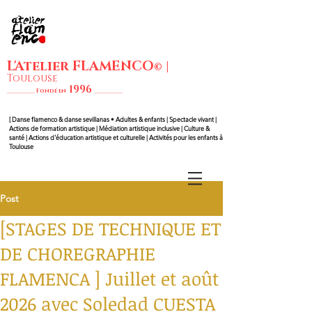
L'Atelier FLAMENCO
|
©
Toulouse
1
99
6
__________ Fondé en
__________
[ Danse flam
enco & danse sevillanas • Adultes & enfants | Spectacle vivant |
Actions de formation artistique | Médiation artistique inclusive | Culture &
santé | Actions d'éducation artistique et culturelle | Activités pour les enfants à
Toulouse
Post
[STAGES DE TECHNIQUE ET
DE CHOREGRAPHIE
FLAMENCA ] Juillet et août
2026 avec Soledad CUESTA