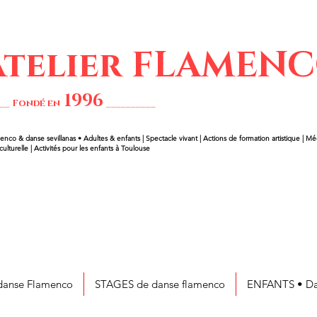
'Atelier FLAMEN
1
99
6
___ Fondé en
__________
enco & danse sevillanas • Adultes & enfants | Spectacle vivant | Actions de formation artistique | Méd
 culturelle | Activités pour les enfants à Toulouse
anse Flamenco
STAGES de danse flamenco
ENFANTS • Da