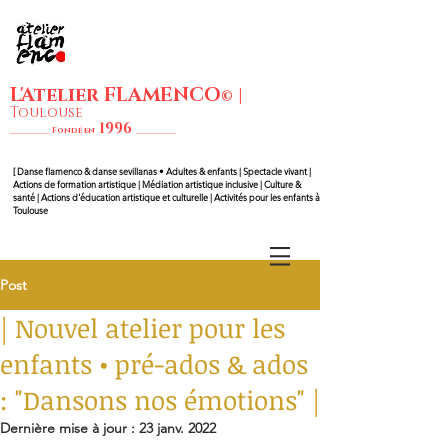
L'Atelier FLAMENCO
|
©
Toulouse
1
99
6
__________ Fondé en
__________
[ Danse flam
enco & danse sevillanas • Adultes & enfants | Spectacle vivant |
Actions de formation artistique | Médiation artistique inclusive | Culture &
santé | Actions d'éducation artistique et culturelle | Activités pour les enfants à
Toulouse
Post
| Nouvel atelier pour les
enfants • pré-ados & ados
: "Dansons nos émotions" |
Dernière mise à jour :
23 janv. 2022