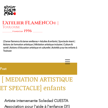
L'Atelier FLAMENCO
|
©
Toulouse
1
99
6
__________ Fondé en
__________
[ Danse flam
enco & danse sevillanas • Adultes & enfants | Spectacle vivant |
Actions de formation artistique | Médiation artistique inclusive | Culture &
santé | Actions d'éducation artistique et culturelle | Activités pour les enfants à
Toulouse
Post
[ MEDIATION ARTISTIQUE
ET SPECTACLE] enfants
Artiste intervenante Soledad CUESTA
Association pour l'aide à l'enfance (31)