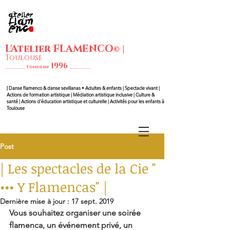
L'Atelier FLAMENCO
|
©
Toulouse
1
99
6
__________ Fondé en
__________
[ Danse flam
enco & danse sevillanas • Adultes & enfants | Spectacle vivant |
Actions de formation artistique | Médiation artistique inclusive | Culture &
santé | Actions d'éducation artistique et culturelle | Activités pour les enfants à
Toulouse
Post
| Les spectacles de la Cie "
••• Y Flamencas" |
Dernière mise à jour :
17 sept. 2019
Vous souhaitez organiser une soirée 
flamenca, un événement privé, un 