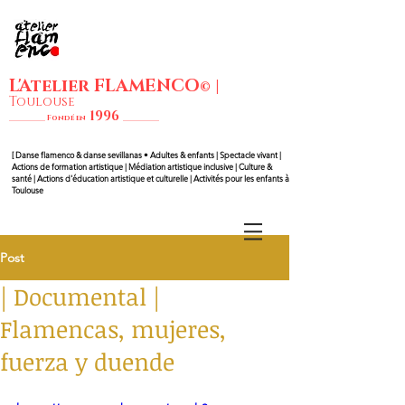
L'Atelier FLAMENCO
|
©
Toulouse
1
99
6
__________ Fondé en
__________
[ Danse flam
enco & danse sevillanas • Adultes & enfants | Spectacle vivant |
Actions de formation artistique | Médiation artistique inclusive | Culture &
santé | Actions d'éducation artistique et culturelle | Activités pour les enfants à
Toulouse
Post
| Documental |
Flamencas, mujeres,
fuerza y duende