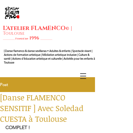
L'Atelier FLAMENCO
|
©
Toulouse
1
99
6
__________ Fondé en
__________
[ Danse flam
enco & danse sevillanas • Adultes & enfants | Spectacle vivant |
Actions de formation artistique | Médiation artistique inclusive | Culture &
santé | Actions d'éducation artistique et culturelle | Activités pour les enfants à
Toulouse
Post
[Danse FLAMENCO
SENSITIF ] Avec Soledad
CUESTA à Toulouse
COMPLET !