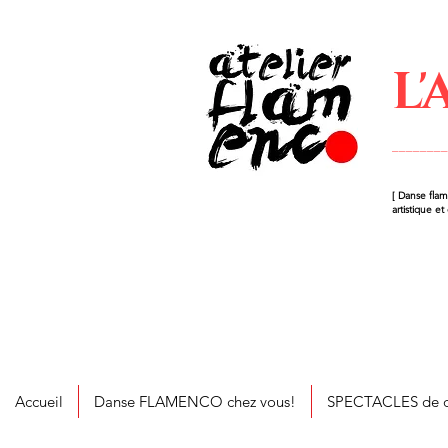
L
_______
[ Danse flam
artistique et
Accueil
Danse FLAMENCO chez vous!
SPECTACLES de d