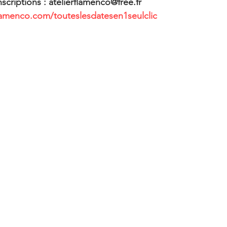
criptions : atelierflamenco@free.fr
flamenco.com/touteslesdatesen1seulclic