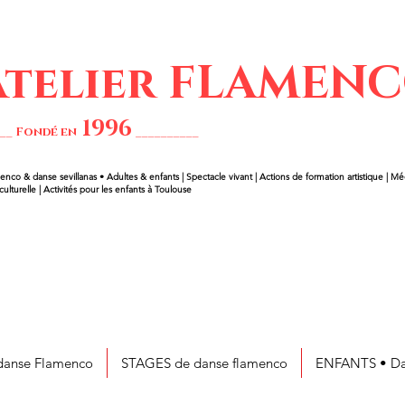
'Atelier FLAMEN
1
99
6
___ Fondé en
__________
enco & danse sevillanas • Adultes & enfants | Spectacle vivant | Actions de formation artistique | Méd
 culturelle | Activités pour les enfants à Toulouse
anse Flamenco
STAGES de danse flamenco
ENFANTS • Da