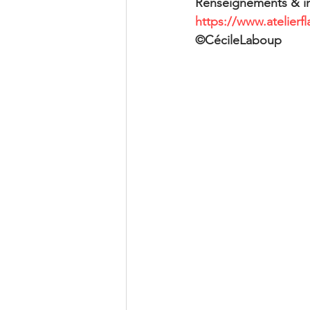
Renseignements & ins
https://www.atelier
©CécileLaboup