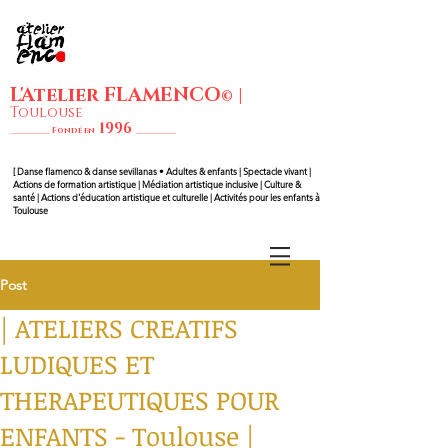
L'Atelier FLAMENCO
|
©
Toulouse
1
99
6
__________ Fondé en
__________
[ Danse flam
enco & danse sevillanas • Adultes & enfants | Spectacle vivant |
Actions de formation artistique | Médiation artistique inclusive | Culture &
santé | Actions d'éducation artistique et culturelle | Activités pour les enfants à
Toulouse
Post
| ATELIERS CREATIFS
LUDIQUES ET
THERAPEUTIQUES POUR
ENFANTS - Toulouse |