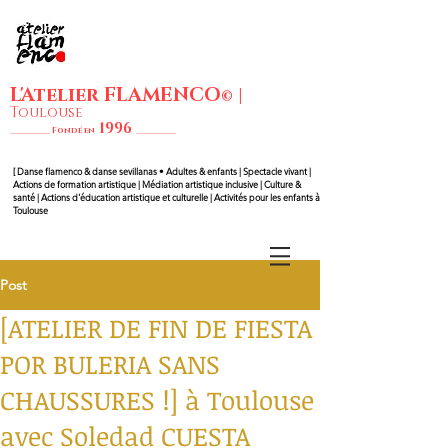
L'Atelier FLAMENCO
|
©
Toulouse
1
99
6
__________ Fondé en
__________
[ Danse flam
enco & danse sevillanas • Adultes & enfants | Spectacle vivant |
Actions de formation artistique | Médiation artistique inclusive | Culture &
santé | Actions d'éducation artistique et culturelle | Activités pour les enfants à
Toulouse
Post
[ATELIER DE FIN DE FIESTA
POR BULERIA SANS
CHAUSSURES !] à Toulouse
avec Soledad CUESTA