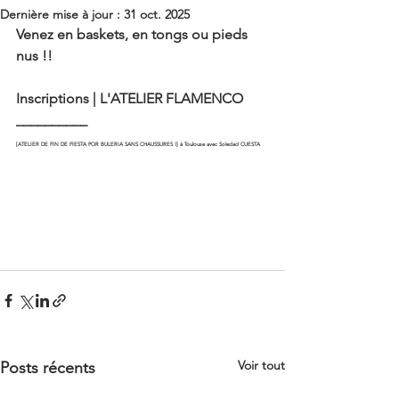
Dernière mise à jour :
31 oct. 2025
Venez en baskets, en tongs ou pieds 
nus !!
Inscriptions | L'ATELIER FLAMENCO
__________ 
[ATELIER DE FIN DE FIESTA POR BULERIA SANS CHAUSSURES !] à Toulouse avec Soledad CUESTA
Voir tout
Posts récents