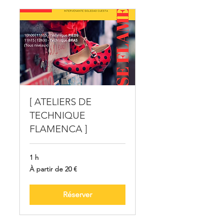
[ ATELIERS DE
TECHNIQUE
FLAMENCA ]
1 h
À
À partir de 20 €
partir
de
20
euros
Réserver