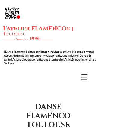
L'Atelier FLAMENCO
|
©
Toulouse
1
99
6
__________ Fondé en
__________
[ Danse flam
enco & danse sevillanas • Adultes & enfants | Spectacle vivant |
Actions de formation artistique | Médiation artistique inclusive | Culture &
santé | Actions d'éducation artistique et culturelle | Activités pour les enfants à
Toulouse
DANSE
FLAMENCO
TOULOUSE