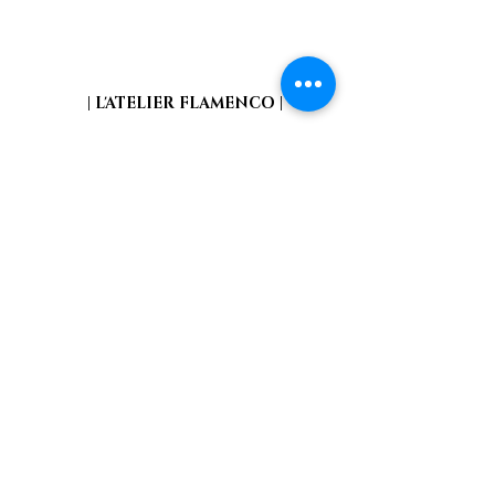
| L'ATELIER FLAMENCO |
Pour de plus amples informations concernant toutes les
activités que nous proposons,
n’hésitez pas à vous
abonner
en remplissant le formulaire.
Abonnez-vous à notre liste de diffusion
Mail
S'abonner